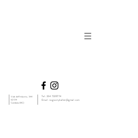
Tel:
334 7339774
Viale dell'Industria, 344
62014
Email:
nogravityballet@gmail.com
Corridonia (MC)